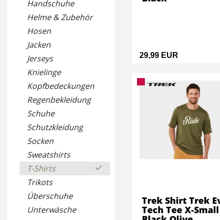
Handschuhe
Helme & Zubehör
Hosen
Jacken
29,99 EUR
Jerseys
Knielinge
Kopfbedeckungen
Regenbekleidung
Schuhe
Schutzkleidung
Socken
Sweatshirts
T-Shirts
Trikots
Überschuhe
Trek Shirt Trek 
Tech Tee X-Small
Unterwäsche
Black Olive