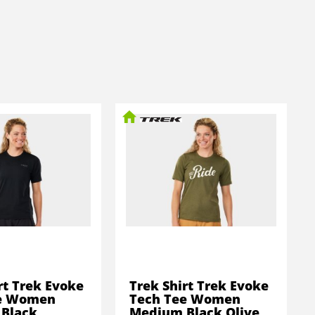
rt Trek Evoke
Trek Shirt Trek Evoke
e Women
Tech Tee Women
Black
Medium Black Olive