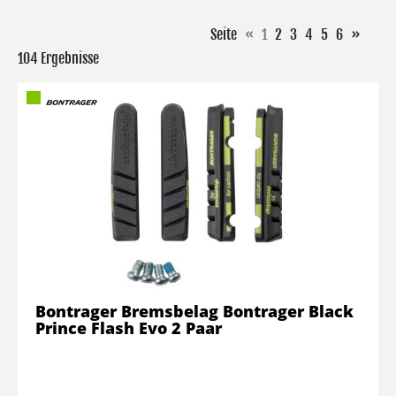
Seite
«
1
2
3
4
5
6
»
104 Ergebnisse
Bontrager Bremsbelag Bontrager Black
Prince Flash Evo 2 Paar