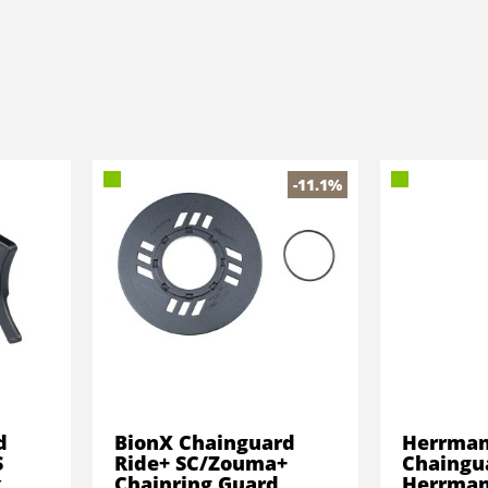
-11.1%
d
BionX Chainguard
Herrma
S
Ride+ SC/Zouma+
Chaingu
k
Chainring Guard
Herrman