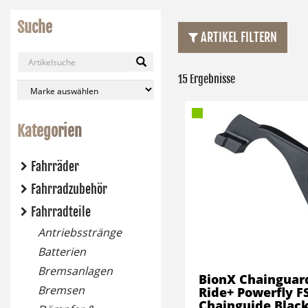
Suche
ARTIKEL FILTERN
15 Ergebnisse
Kategorien
Fahrräder
Fahrradzubehör
Fahrradteile
Antriebsstränge
Batterien
Bremsanlagen
BionX Chainguar
Bremsen
Ride+ Powerfly F
Chainguide Blac