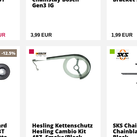
Gen3 IG
EUR
3,99 EUR
1,99 EUR
-12.5%
ard
Hesling Kettenschutz
SKS Cha
8T
Hesling Cambio Kit
Chainbl