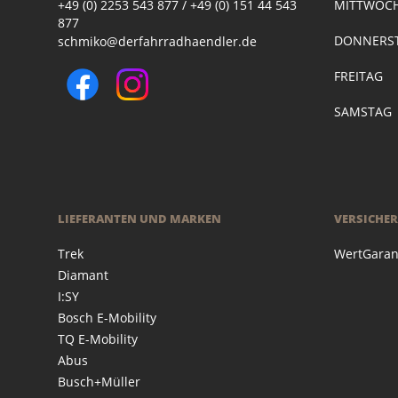
+49 (0) 2253 543 877 / +49 (0) 151 44 543
MITTWOC
877
DONNERST
schmiko@derfahrradhaendler.de
FREITAG
SAMSTAG
LIEFERANTEN UND MARKEN
VERSICHE
Trek
WertGaran
Diamant
I:SY
Bosch E-Mobility
TQ E-Mobility
Abus
Busch+Müller