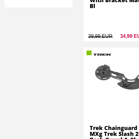
With Bracket Ma
Bl
39,99 EUR
34,99 
Trek Chainguard
MXg Trek Slash 