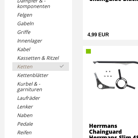
Dämpfer & -
komponenten
Felgen
Gabeln
Griffe
4,99 EUR
Innenlager
Kabel
Kassetten & Ritzel
Ketten
Kettenblätter
Kurbel & -
garnituren
Laufräder
Lenker
Naben
Pedale
Herrmans
Chainguard
Reifen
Herrmans Slim 4