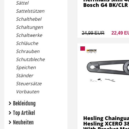
Sättel
Bosch G4 BK/CLR
Sattelstützen
Schalthebel
Schaltungen
24,99 EUR
22,49 
Schaltwerke
Schläuche
Schrauben
Schutzbleche
Speichen
Ständer
Steuersätze
Vorbauten
Bekleidung
Top Artikel
Hesling Chaingu
Neuheiten
Hesling XCERO 3