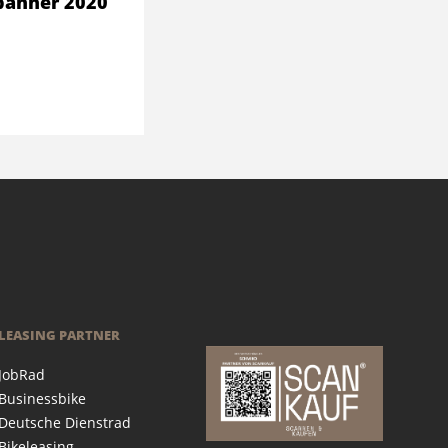
panner 2020
LEASING PARTNER
JobRad
Businessbike
Deutsche Dienstrad
Bikeleasing