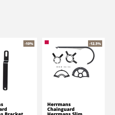
-10%
-12.5%
ns
Herrmans
ard
Chainguard
s Bracket
Herrmans Slim