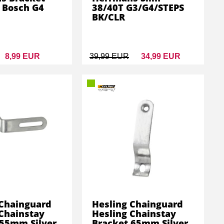
 Bosch G4
38/40T G3/G4/STEPS
BK/CLR
8,99 EUR
39,99 EUR
34,99 EUR
 Chainguard
Hesling Chainguard
Chainstay
Hesling Chainstay
 55mm Silver
Bracket 65mm Silver