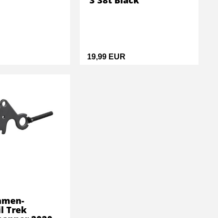
3 38t Black
19,99 EUR
hmen-
il Trek