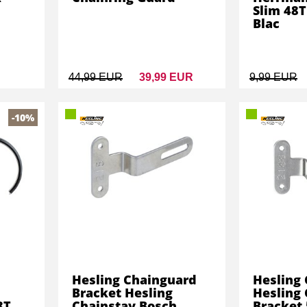
Slim 48T
Blac
44,99 EUR
39,99 EUR
9,99 EUR
-10%
Hesling Chainguard
Hesling
Bracket Hesling
Hesling 
8T
Chainstay Bosch
Bracket