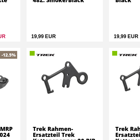
tte
48Z. Smoke/Black
Black
EUR
19,99 EUR
19,99 EUR
-12.5%
 MRP
Trek Rahmen-
Trek Ra
2024
Ersatzteil Trek
Ersatzte