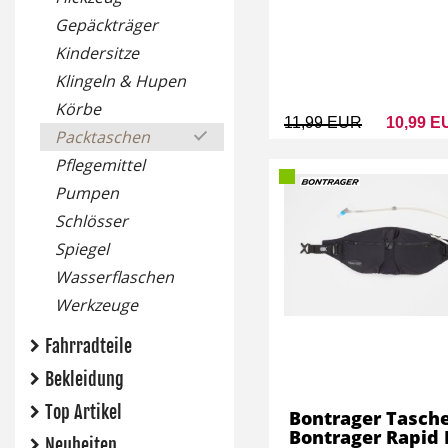
Gepäckträger
Kindersitze
Klingeln & Hupen
Körbe
11,99 EUR
10,99 E
Packtaschen
Pflegemittel
Pumpen
Schlösser
Spiegel
Wasserflaschen
Werkzeuge
Fahrradteile
Bekleidung
Top Artikel
Bontrager Tasch
Bontrager Rapid
Neuheiten