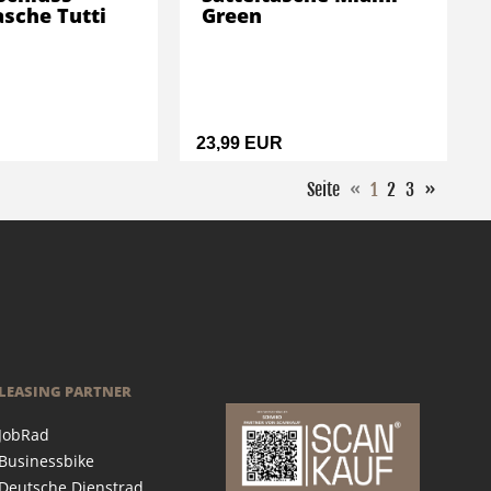
sche Tutti
Green
23,99 EUR
Seite
«
1
2
3
»
LEASING PARTNER
JobRad
Businessbike
Deutsche Dienstrad