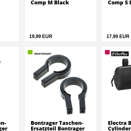
Comp M Black
Comp S 
19,99 EUR
17,99 EUR
en-
Bontrager Taschen-
Electra 
ger
Ersatzteil Bontrager
Cylinde