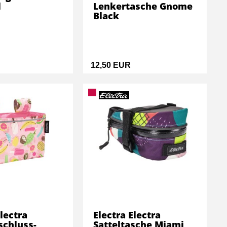
l
Lenkertasche Gnome
Black
12,50 EUR
Electra
Electra Electra
schluss-
Satteltasche Miami