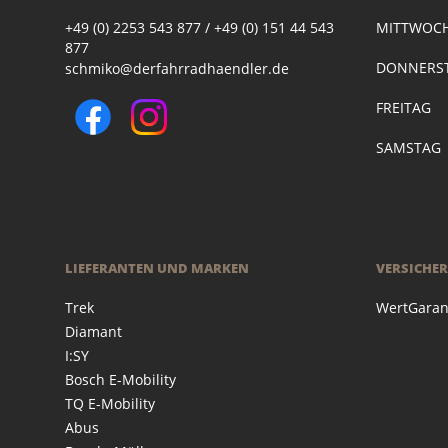
+49 (0) 2253 543 877 / +49 (0) 151 44 543
MITTWOC
877
DONNERST
schmiko@derfahrradhaendler.de
FREITAG
SAMSTAG
LIEFERANTEN UND MARKEN
VERSICHE
Trek
WertGaran
Diamant
I:SY
Bosch E-Mobility
TQ E-Mobility
Abus