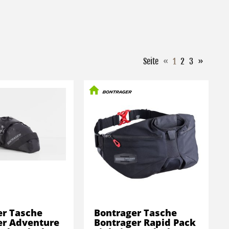
Seite
«
1
2
3
»
er Tasche
Bontrager Tasche
er Adventure
Bontrager Rapid Pack