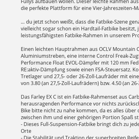
Fullys aufbauen wollen. Dieser leichte Rahmen au
die perfekte Plattform für eine Vier-Jahreszeiten-M
… du jetzt schon weißt, dass die Fatbike-Szene gen
vielleicht sogar schon ein Hardtail-Fatbike besitzt, 
leistungsfähigsten Fatbike-Rahmen in unserem Pr
Einen leichten Hauptrahmen aus OCLV Mountain Ca
Aluminiumstreben, eine interne Control Freak-Zug
Performance Float EVOL-Dämpfer mit 120 mm Fede
RE:aktiv-Dämpfung sowie einen FSA-Steuersatz. Kon
Tretlager und 27,5- oder 26-Zoll-Laufräder mit ein
von 3.80 (an 27,5-Zoll-Laufrädern) bzw. 4.50 (an 26-
Das Farley EX C ist ein Fatbike-Rahmenset aus Car
herausragenden Performance vor nichts zurücksc
Bike bitte nicht zu nahe kommen, da es alles über 
zwischen ihm und einer gehörigen Portion Spaß ste
- Dieses Full-Suspension-Fatbike bringt dich zu jed
Orte
- Die Stabilität und Traktion der superbreiten Reif