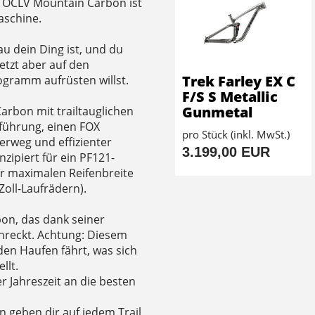
s OCLV Mountain Carbon ist
aschine.
au dein Ding ist, und du
jetzt aber auf den
Trek Farley EX C
ogramm aufrüsten willst.
F/S S Metallic
Gunmetal
rbon mit trailtauglichen
führung, einen FOX
pro Stück (inkl. MwSt.)
rweg und effizienter
3.199,00 EUR
zipiert für ein PF121-
er maximalen Reifenbreite
Zoll-Laufrädern).
bon, das dank seiner
hreckt. Achtung: Diesem
den Haufen fährt, was sich
llt.
er Jahreszeit an die besten
en geben dir auf jedem Trail