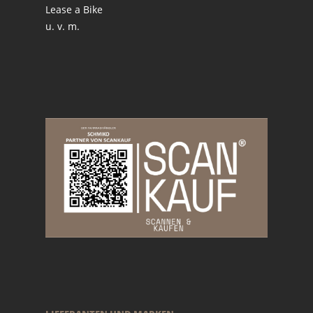
Lease a Bike
u. v. m.