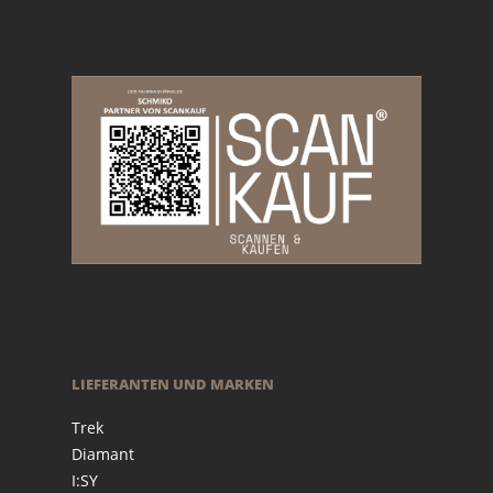
LIEFERANTEN UND MARKEN
Trek
Diamant
I:SY