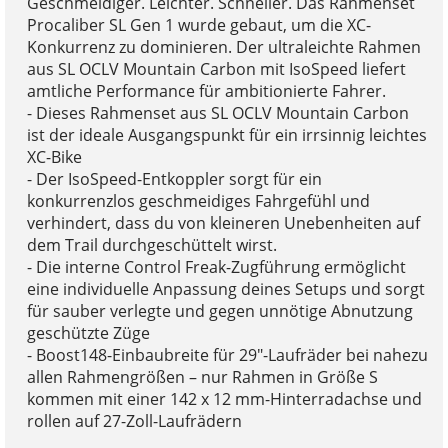
Geschmeidiger. Leichter. Schneller. Das Rahmenset
Procaliber SL Gen 1 wurde gebaut, um die XC-
Konkurrenz zu dominieren. Der ultraleichte Rahmen
aus SL OCLV Mountain Carbon mit IsoSpeed liefert
amtliche Performance für ambitionierte Fahrer.
- Dieses Rahmenset aus SL OCLV Mountain Carbon
ist der ideale Ausgangspunkt für ein irrsinnig leichtes
XC-Bike
- Der IsoSpeed-Entkoppler sorgt für ein
konkurrenzlos geschmeidiges Fahrgefühl und
verhindert, dass du von kleineren Unebenheiten auf
dem Trail durchgeschüttelt wirst.
- Die interne Control Freak-Zugführung ermöglicht
eine individuelle Anpassung deines Setups und sorgt
für sauber verlegte und gegen unnötige Abnutzung
geschützte Züge
- Boost148-Einbaubreite für 29"-Laufräder bei nahezu
allen Rahmengrößen – nur Rahmen in Größe S
kommen mit einer 142 x 12 mm-Hinterradachse und
rollen auf 27-Zoll-Laufrädern