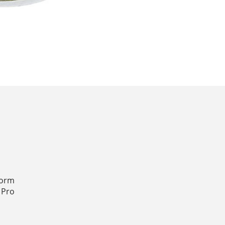
form
 Pro