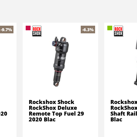
-9.7%
-6.3%
Rockshox Shock
Rockshox
RockShox Deluxe
RockShox
020
Remote Top Fuel 29
Shaft Rai
2020 Blac
Blac