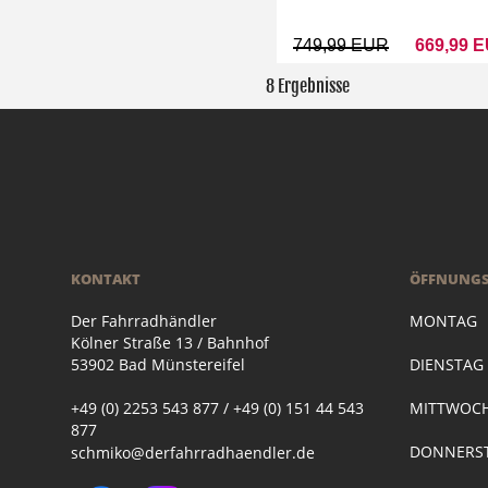
749,99 EUR
669,99 
8 Ergebnisse
KONTAKT
ÖFFNUNGS
Der Fahrradhändler
MONTAG
Kölner Straße 13 / Bahnhof
53902 Bad Münstereifel
DIENSTA
+49 (0) 2253 543 877 / +49 (0) 151 44 543
MITTWOC
877
DONNERST
schmiko@derfahrradhaendler.de