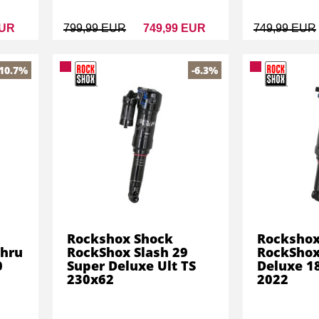
EUR
799,99 EUR
749,99 EUR
749,99 EUR
-10.7%
-6.3%
Rockshox Shock
Rockshox
Thru
RockShox Slash 29
RockShox
0
Super Deluxe Ult TS
Deluxe 
230x62
2022