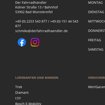
Der Fahrradhändler
MONTAG
Kölner Straße 13 / Bahnhof
53902 Bad Münstereifel
DIENSTA
+49 (0) 2253 543 877 / +49 (0) 151 44 543
MITTWOC
877
DONNERST
schmiko@derfahrradhaendler.de
FREITAG
SAMSTAG
LIEFERANTEN UND MARKEN
VERSICHE
Trek
WertGaran
Diamant
I:SY
Bosch E-Mobility