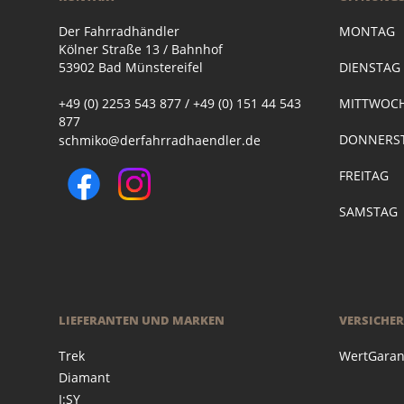
Der Fahrradhändler
MONTAG
Kölner Straße 13 / Bahnhof
53902 Bad Münstereifel
DIENSTA
+49 (0) 2253 543 877 / +49 (0) 151 44 543
MITTWOC
877
DONNERST
schmiko@derfahrradhaendler.de
FREITAG
SAMSTAG
LIEFERANTEN UND MARKEN
VERSICHE
Trek
WertGaran
Diamant
I:SY