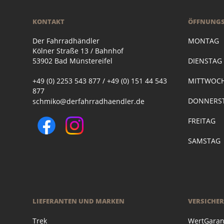
KONTAKT
ÖFFNUNGS
Der Fahrradhändler
MONTAG
Kölner Straße 13 / Bahnhof
53902 Bad Münstereifel
DIENSTA
+49 (0) 2253 543 877 / +49 (0) 151 44 543
MITTWOC
877
DONNERST
schmiko@derfahrradhaendler.de
FREITAG
SAMSTAG
LIEFERANTEN UND MARKEN
VERSICHE
Trek
WertGaran