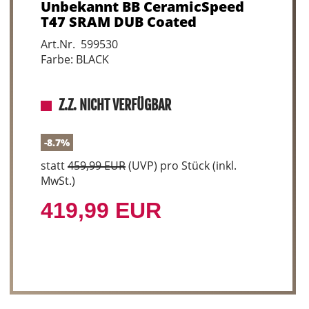
Unbekannt BB CeramicSpeed
T47 SRAM DUB Coated
Art.Nr. 599530
Farbe: BLACK
Z.Z. NICHT VERFÜGBAR
-8.7%
statt
459,99 EUR
(
UVP
) pro Stück (inkl.
MwSt.)
419,99 EUR