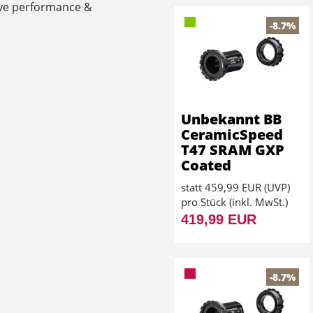
ove performance &
-8.7%
Unbekannt BB
CeramicSpeed
T47 SRAM GXP
Coated
statt
459,99 EUR
(
UVP
)
pro Stück (inkl. MwSt.)
419,99 EUR
-8.7%