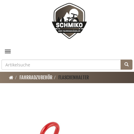
Toggle navigation
FAHRRADZUBEHÖR
FLASCHENHALTER