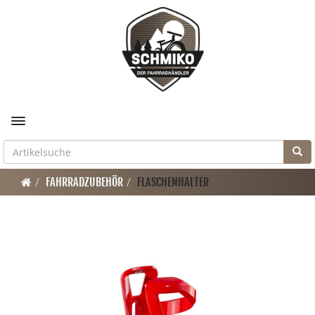
Toggle navigation
FAHRRADZUBEHÖR
FLASCHENHALTER