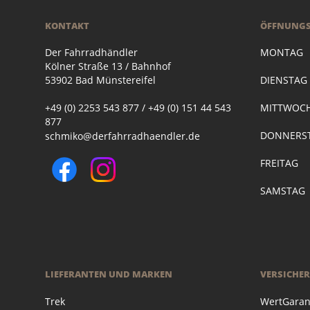
KONTAKT
ÖFFNUNGS
Der Fahrradhändler
MONTAG
Kölner Straße 13 / Bahnhof
53902 Bad Münstereifel
DIENSTA
+49 (0) 2253 543 877 / +49 (0) 151 44 543
MITTWOC
877
DONNERST
schmiko@derfahrradhaendler.de
FREITAG
SAMSTAG
LIEFERANTEN UND MARKEN
VERSICHE
Trek
WertGaran