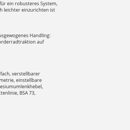
 für ein robusteres System,
leichter einzurichten ist
ausgewogenes Handling:
Vorderradtraktion auf
ach, verstellbarer
etrie, einstellbare
gnesiumumlenkhebel,
enlinie, BSA 73,