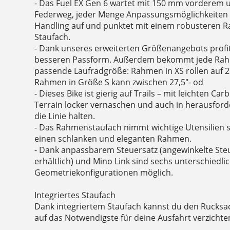
- Das Fuel EX Gen 6 wartet mit 150 mm vorderem
Federweg, jeder Menge Anpassungsmöglichkeiten 
Handling auf und punktet mit einem robusteren 
Staufach.
- Dank unseres erweiterten Größenangebots profiti
besseren Passform. Außerdem bekommt jede Rah
passende Laufradgröße: Rahmen in XS rollen auf 27
Rahmen in Größe S kann zwischen 27,5"- od
- Dieses Bike ist gierig auf Trails – mit leichten C
Terrain locker vernaschen und auch in herausford
die Linie halten.
- Das Rahmenstaufach nimmt wichtige Utensilien s
einen schlanken und eleganten Rahmen.
- Dank anpassbarem Steuersatz (angewinkelte Ste
erhältlich) und Mino Link sind sechs unterschiedli
Geometriekonfigurationen möglich.
Integriertes Staufach
Dank integriertem Staufach kannst du den Rucksa
auf das Notwendigste für deine Ausfahrt verzicht