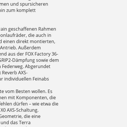
ahmen und spursicheren
hin zum komplett
rrain geschaffenen Rahmen
nlaufräder, die auch in
d einen direkt montierten,
-Antrieb. Außerdem
nd aus der FOX Factory 36-
 GRIP2-Dämpfung sowie dem
m Federweg. Abgerundet
x Reverb AXS-
ur individuellen Feinabs
este vom Besten wollen. Es
hmen mit Komponenten, die
ehlen dürfen – wie etwa die
 X0 AXS-Schaltung.
Geometrie, die eine
 und das Terra