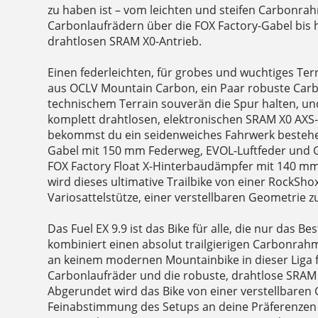
zu haben ist – vom leichten und steifen Carbonr
Carbonlaufrädern über die FOX Factory-Gabel bis 
drahtlosen SRAM X0-Antrieb.
Einen federleichten, für grobes und wuchtiges Te
aus OCLV Mountain Carbon, ein Paar robuste Carbo
technischem Terrain souverän die Spur halten, un
komplett drahtlosen, elektronischen SRAM X0 AXS
bekommst du ein seidenweiches Fahrwerk bestehe
Gabel mit 150 mm Federweg, EVOL-Luftfeder und
FOX Factory Float X-Hinterbaudämpfer mit 140 m
wird dieses ultimative Trailbike von einer RockSho
Variosattelstütze, einer verstellbaren Geometrie z
Das Fuel EX 9.9 ist das Bike für alle, die nur das B
kombiniert einen absolut trailgierigen Carbonra
an keinem modernen Mountainbike in dieser Liga f
Carbonlaufräder und die robuste, drahtlose SRAM
Abgerundet wird das Bike von einer verstellbaren 
Feinabstimmung des Setups an deine Präferenzen