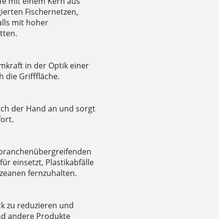
fe mit einem Kern aus
ierten Fischernetzen,
lls mit hoher
tten.
raft in der Optik einer
die Grifffläche.
sich der Hand an und sorgt
ort.
 branchenübergreifenden
 einsetzt, Plastikabfälle
Ozeanen fernzuhalten.
ck zu reduzieren und
und andere Produkte