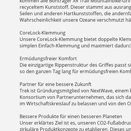
kommen alle Bontrager XR Trail Mountainbike-Grif
recyceltem Kunststoff. Dieser stammt aus ausrang
Seilen und anderen Hartkunststoffen, die andernfa
Wahrscheinlichkeit unsere Ozeane verschmutzt hä
CoreLock-Klemmung
Unsere CoreLock-Klemmung bietet doppelte Klemmk
simplen Einfach-Klemmung und maximiert dadurch 
Ermüdungsfreier Komfort
Die einzigartige Rippenstruktur des Griffes passt 
so den ganzen Tag lang für ermüdungsfreien Komf
Partner für eine bessere Zukunft
Trek ist Gründungsmitglied von NextWave, einem
Konsortium von Partnerunternehmen, das sich dafür
im Wirtschaftskreislauf zu belassen und von den 
Bessere Produkte für einen besseren Planeten
Unser erklärtes Ziel ist es, unseren CO2-Fußabdru
zirkuläre Produktkonzepte zu etablieren. Dieses 