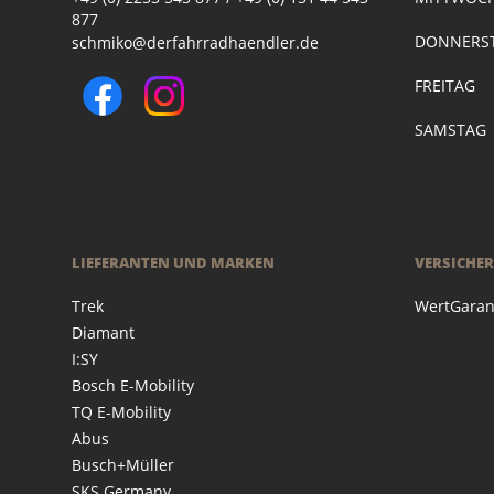
877
DONNERST
schmiko@derfahrradhaendler.de
FREITAG
SAMSTAG
LIEFERANTEN UND MARKEN
VERSICHE
Trek
WertGaran
Diamant
I:SY
Bosch E-Mobility
TQ E-Mobility
Abus
Busch+Müller
SKS Germany