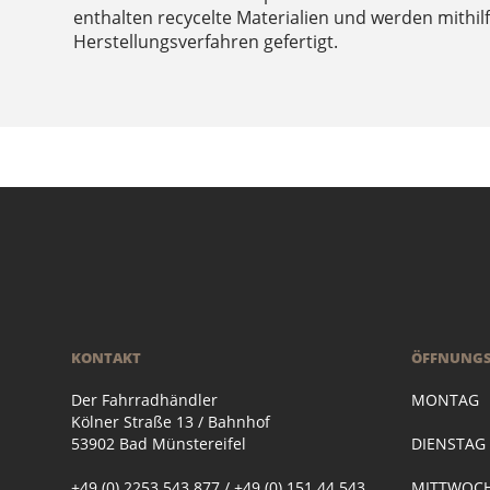
enthalten recycelte Materialien und werden mithil
Herstellungsverfahren gefertigt.
KONTAKT
ÖFFNUNGS
Der Fahrradhändler
MONTAG
Kölner Straße 13 / Bahnhof
53902 Bad Münstereifel
DIENSTA
+49 (0) 2253 543 877 / +49 (0) 151 44 543
MITTWOC