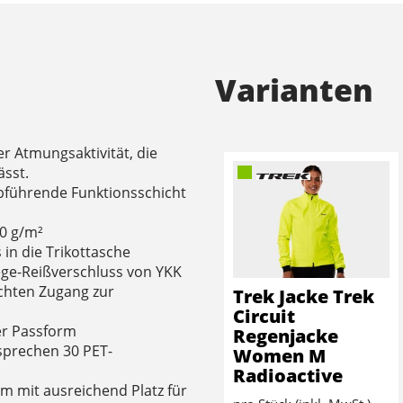
Varianten
er Atmungsaktivität, die
ässt.
bführende Funktionsschicht
00 g/m²
 in die Trikottasche
ege-Reißverschluss von YKK
chten Zugang zur
Trek Jacke Trek
Circuit
er Passform
Regenjacke
sprechen 30 PET-
Women M
Radioactive
rm mit ausreichend Platz für