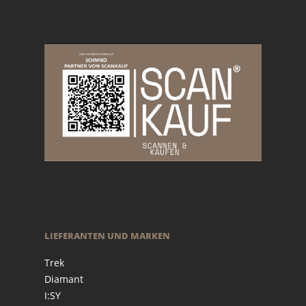
LIEFERANTEN UND MARKEN
Trek
Diamant
I:SY