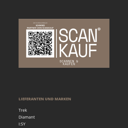
LIEFERANTEN UND MARKEN
Trek
Diamant
I:SY