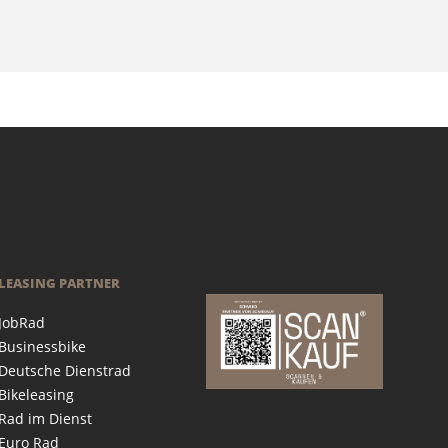
LEASING PARTNER
JobRad
Businessbike
Deutsche Dienstrad
Bikeleasing
Rad im Dienst
Euro Rad