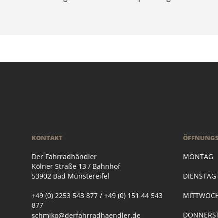
KONTAKT
ÖFFNUNGS
Der Fahrradhändler
MONTAG
Kölner Straße 13 / Bahnhof
53902 Bad Münstereifel
DIENSTA
+49 (0) 2253 543 877 / +49 (0) 151 44 543
MITTWOC
877
DONNERST
schmiko@derfahrradhaendler.de