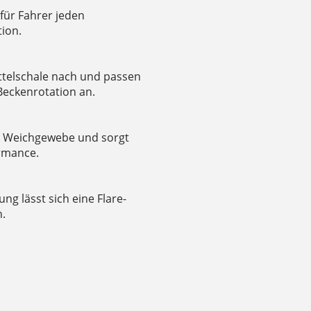
 für Fahrer jeden
tion.
attelschale nach und passen
eckenrotation an.
s Weichgewebe und sorgt
rmance.
ng lässt sich eine Flare-
n.