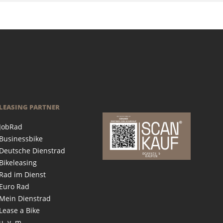
LEASING PARTNER
JobRad
Businessbike
Deutsche Dienstrad
Bikeleasing
Rad im Dienst
Euro Rad
Mein Dienstrad
Lease a Bike
u. v. m.