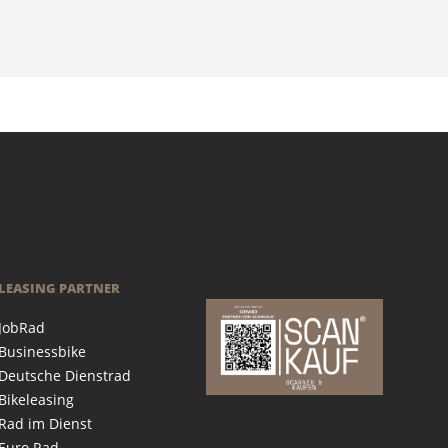
LEASING PARTNER
JobRad
Businessbike
Deutsche Dienstrad
Bikeleasing
Rad im Dienst
Euro Rad