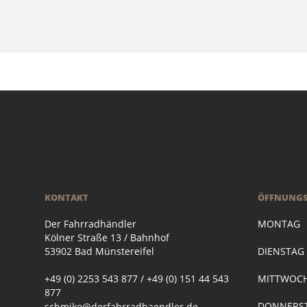
KONTAKT
ÖFFNUNGS
Der Fahrradhändler
MONTAG
Kölner Straße 13 / Bahnhof
53902 Bad Münstereifel
DIENSTA
+49 (0) 2253 543 877 / +49 (0) 151 44 543
MITTWOC
877
DONNERST
schmiko@derfahrradhaendler.de