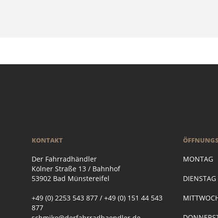
KONTAKT
ÖFFNUNGS
Der Fahrradhändler
MONTAG
Kölner Straße 13 / Bahnhof
53902 Bad Münstereifel
DIENSTA
+49 (0) 2253 543 877 / +49 (0) 151 44 543
MITTWOC
877
DONNERST
schmiko@derfahrradhaendler.de