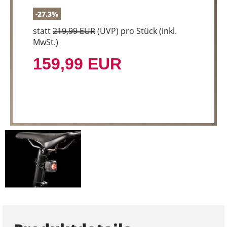
-27.3%
statt
219,99 EUR
(
UVP
) pro Stück (inkl.
MwSt.)
159,99 EUR