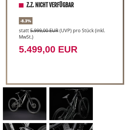
Z.Z. NICHT VERFÜGBAR
-8.3%
statt
5.999,00 EUR
(
UVP
) pro Stück (inkl.
MwSt.)
5.499,00 EUR