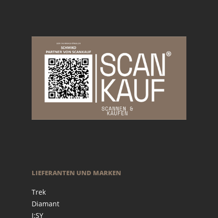
LIEFERANTEN UND MARKEN
Trek
Diamant
I:SY