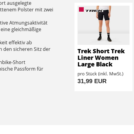
rt ausgelegte
ttenem Polster mit zwei
ive Atmungsaktivität
d eine gleichmäßige
eit effektiv ab
n den sicheren Sitz der
Trek Short Trek
Liner Women
nbike-Short
Large Black
mische Passform für
pro Stück (inkl. MwSt.)
31,99 EUR