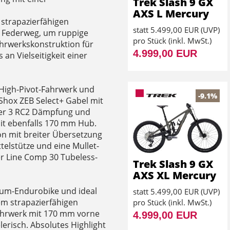
Trek Slash 9 GX
AXS L Mercury
strapazierfähigen
statt
5.499,00 EUR
(
UVP
)
 Federweg, um ruppige
pro Stück (inkl. MwSt.)
ahrwerkskonstruktion für
4.999,00 EUR
 an Vielseitigkeit einer
High-Pivot-Fahrwerk und
-9.1%
Shox ZEB Select+ Gabel mit
er 3 RC2 Dämpfung und
it ebenfalls 170 mm Hub.
n mit breiter Übersetzung
telstütze und eine Mullet-
er Line Comp 30 Tubeless-
Trek Slash 9 GX
AXS XL Mercury
nium-Endurobike und ideal
statt
5.499,00 EUR
(
UVP
)
em strapazierfähigen
pro Stück (inkl. MwSt.)
hrwerk mit 170 mm vorne
4.999,00 EUR
erisch. Absolutes Highlight