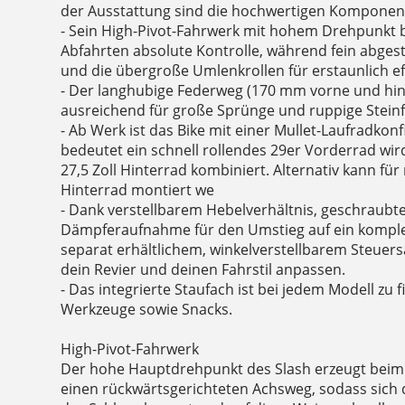
der Ausstattung sind die hochwertigen Komponen
- Sein High-Pivot-Fahrwerk mit hohem Drehpunkt b
Abfahrten absolute Kontrolle, während fein abge
und die übergroße Umlenkrollen für erstaunlich ef
- Der langhubige Federweg (170 mm vorne und hint
ausreichend für große Sprünge und ruppige Steinf
- Ab Werk ist das Bike mit einer Mullet-Laufradkon
bedeutet ein schnell rollendes 29er Vorderrad wird
27,5 Zoll Hinterrad kombiniert. Alternativ kann für
Hinterrad montiert we
- Dank verstellbarem Hebelverhältnis, geschraubt
Dämpferaufnahme für den Umstieg auf ein komple
separat erhältlichem, winkelverstellbarem Steuersa
dein Revier und deinen Fahrstil anpassen.
- Das integrierte Staufach ist bei jedem Modell zu f
Werkzeuge sowie Snacks.
High-Pivot-Fahrwerk
Der hohe Hauptdrehpunkt des Slash erzeugt beim
einen rückwärtsgerichteten Achsweg, sodass sich d