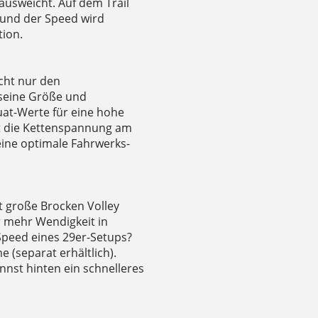
ausweicht. Auf dem Trail
 und der Speed wird
tion.
cht nur den
seine Größe und
uat-Werte für eine hohe
rt die Kettenspannung am
ine optimale Fahrwerks-
t große Brocken Volley
r mehr Wendigkeit in
Speed eines 29er-Setups?
(separat erhältlich).
nst hinten ein schnelleres