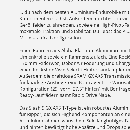
… du nach dem besten Aluminium-Endurobike mit 
Komponenten suchst. Außerdem möchtest du viel
Geröllfelder zu shredden, sowie eine High-Pivot-F
maximale Traktion und Stabilität. Du liebst das Plus
Mullet-Laufradkonfiguration.
Einen Rahmen aus Alpha Platinum Aluminium mit 
Umlenkrolle sowie ein Rahmenstaufach. Eine Rock
170 mm Federweg, DebonAir Federung und Charg
einen RockShox Vivid Select+ Hinterbaudämpfer m
Außerdem die drahtlose SRAM GX AXS Transmissio
für knackige Anstiege, eine Bontrager Line Variosat
Konfiguration (29" vorn, 27,5" hinten) mit Bontrag
Ready-Laufrädern samt Rapid Drive Nabe.
Das Slash 9 GX AXS T-Type ist ein robustes Alumi
für Ripper, die sich Highend-Komponenten an ein
Aluminiumrahmen wünschen. Sein langhubiges Fa
und hinten bewältigt hohe Absätze und Drops spiel