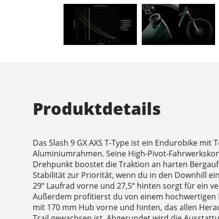
Produktdetails
Das Slash 9 GX AXS T-Type ist ein Endurobike mit
Aluminiumrahmen. Seine High-Pivot-Fahrwerksko
Drehpunkt boostet die Traktion an harten Bergau
Stabilität zur Priorität, wenn du in den Downhill ei
29“ Laufrad vorne und 27,5“ hinten sorgt für ein ve
Außerdem profitierst du von einem hochwertigen
mit 170 mm Hub vorne und hinten, das allen Her
Trail gewachsen ist. Abgerundet wird die Ausstatt