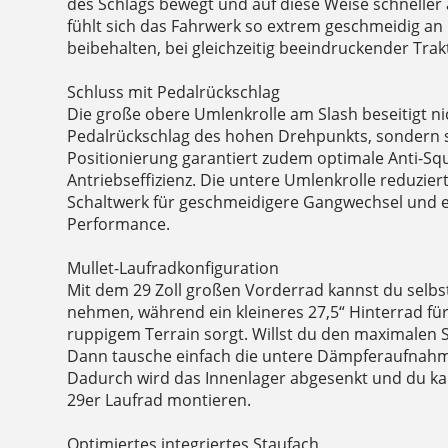
des Schlags bewegt und auf diese Weise schneller 
fühlt sich das Fahrwerk so extrem geschmeidig an
beibehalten, bei gleichzeitig beeindruckender Trak
Schluss mit Pedalrückschlag
Die große obere Umlenkrolle am Slash beseitigt ni
Pedalrückschlag des hohen Drehpunkts, sondern 
Positionierung garantiert zudem optimale Anti-Sq
Antriebseffizienz. Die untere Umlenkrolle reduzie
Schaltwerk für geschmeidigere Gangwechsel und e
Performance.
Mullet-Laufradkonfiguration
Mit dem 29 Zoll großen Vorderrad kannst du selbs
nehmen, während ein kleineres 27,5“ Hinterrad fü
ruppigem Terrain sorgt. Willst du den maximalen 
Dann tausche einfach die untere Dämpferaufnahme 
Dadurch wird das Innenlager abgesenkt und du kan
29er Laufrad montieren.
Optimiertes integriertes Staufach