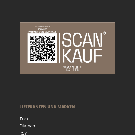
LIEFERANTEN UND MARKEN
Trek
Diamant
I:SY