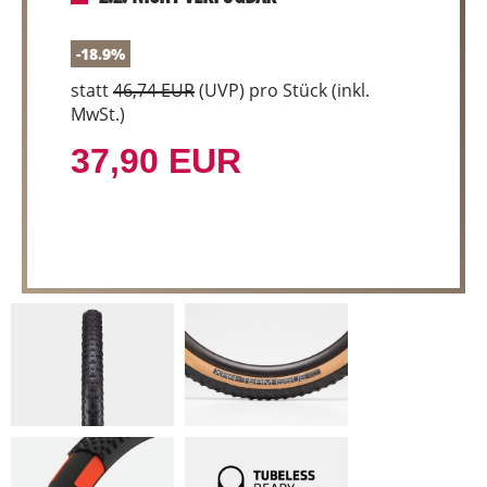
-18.9%
statt
46,74 EUR
(
UVP
) pro Stück (inkl.
MwSt.)
37,90 EUR