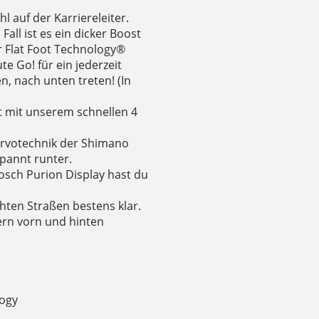
 auf der Karriereleiter.
all ist es ein dicker Boost
r Flat Foot Technology®
e Go! für ein jederzeit
n, nach unten treten! (In
 mit unserem schnellen 4
servotechnik der Shimano
pannt runter.
Bosch Purion Display hast du
hten Straßen bestens klar.
gern vorn und hinten
logy