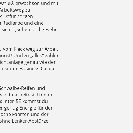
Townie® erwachsen und mit
 Arbeitsweg zur
: Dafür sorgen
n Radfarbe und eine
msicht. „Sehen und gesehen
du vom Fleck weg zur Arbeit
nst! Und zu „alles“ zählen
Lichtanlage genau wie den
position: Business Casual
Schwalbe-Reifen und
ie du arbeitest. Und mit
us Inter-5E kommst du
r genug Energie für den
moothe Fahrten und der
 ohne Lenker-Abstürze.