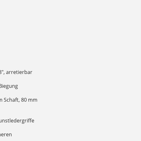
8", arretierbar
Biegung
m Schaft, 80 mm
nstledergriffe
meren