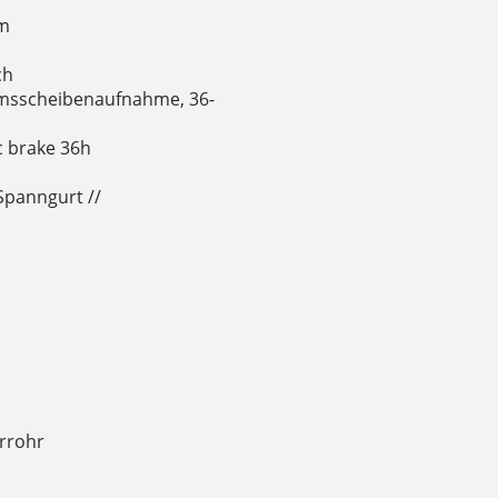
mm
ch
emsscheibenaufnahme, 36-
c brake 36h
Spanngurt //
rrohr