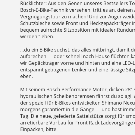
Rücklichter: Aus den Genen unseres Bestsellers 
Bosch-E-Bike-Technik versehen, tritt es an, deinen
Vergnügungstour zu machen! Und zur Augenweide
Schutzbleche sowie Front und Heckgepäckträger i
bequem aufrechte Sitzposition mit idealer Rundu
werden!“ eben.
…du ein E-Bike suchst, das alles mitbringt, damit 
aufbrechen — oder schnell nach Hause flüchten kan
wir Gepäckträger vorne und hinten und eine LED-
entspannt gebogenen Lenker und eine lässige Sitz
eben.
Mit seinem Bosch Performance Motor, dicken 28“ 
hydraulischen Scheibenbremsen fährst du so agil w
der speziell für E-Bikes entwickelten Shimano Nex
morgens garantiert in die Gänge — und hast imme
Tag. Die neue, gefederte Sattelstütze sorgt für s
arretierbare Vorbau für Front Rack Ladevorgänge
Einpacken, bitte!