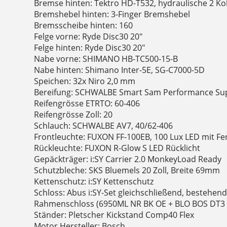
Bremse hinten: Tektro HD-T532, hydraulische 2 
Bremshebel hinten: 3-Finger Bremshebel
Bremsscheibe hinten: 160
Felge vorne: Ryde Disc30 20"
Felge hinten: Ryde Disc30 20"
Nabe vorne: SHIMANO HB-TC500-15-B
Nabe hinten: Shimano Inter-5E, SG-C7000-5D
Speichen: 32x Niro 2,0 mm
Bereifung: SCHWALBE Smart Sam Performance Su
Reifengrösse ETRTO: 60-406
Reifengrösse Zoll: 20
Schlauch: SCHWALBE AV7, 40/62-406
Frontleuchte: FUXON FF-100EB, 100 Lux LED mit Fer
Rückleuchte: FUXON R-Glow S LED Rücklicht
Gepäckträger: i:SY Carrier 2.0 MonkeyLoad Ready
Schutzbleche: SKS Bluemels 20 Zoll, Breite 69mm
Kettenschutz: i:SY Kettenschutz
Schloss: Abus i:SY-Set gleichschließend, bestehen
Rahmenschloss (6950ML NR BK OE + BLO BOS DT3
Ständer: Pletscher Kickstand Comp40 Flex
Motor Hersteller: Bosch