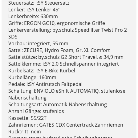
Steuersatz: i:SY Steuersatz
Lenker: i:SY Lenker 45°
Lenkerbreite: 630mm
Griffe: ERGON GC10, ergonomische Griffe
Lenkerverstellung: by,schulz Speedlifter Twist Pro 2
SDS
Vorbau: integriert, 55 mm
Sattel: ZECURE, Hydro Foam, Gr. XL Comfort
Sattelstütze: by,schulz G2 Short Travel, ⌀ 34,9 mm
Sattelklemme: i:SY 2.0 Schnellspanner integriert
Kurbelsatz: i:SY E-Bike Kurbel
Kurbellänge: 160mm
Pedale: i:SY Antirutsch Faltpedal
Schaltung: ENVIOLO eShift AUTOMATIQ, stufenlose
Nabenschaltung
Schaltungsart: Automatik-Nabenschaltung
Anzahl Gänge: stufenlos
Kassette: 55/22T
Zahnriemen: GATES CDX Centertrack Zahnriemen
Rücktritt: nein