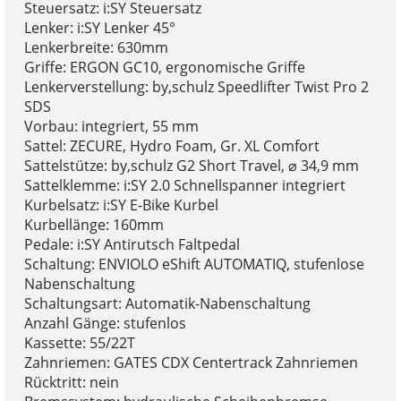
Steuersatz: i:SY Steuersatz
Lenker: i:SY Lenker 45°
Lenkerbreite: 630mm
Griffe: ERGON GC10, ergonomische Griffe
Lenkerverstellung: by,schulz Speedlifter Twist Pro 2
SDS
Vorbau: integriert, 55 mm
Sattel: ZECURE, Hydro Foam, Gr. XL Comfort
Sattelstütze: by,schulz G2 Short Travel, ⌀ 34,9 mm
Sattelklemme: i:SY 2.0 Schnellspanner integriert
Kurbelsatz: i:SY E-Bike Kurbel
Kurbellänge: 160mm
Pedale: i:SY Antirutsch Faltpedal
Schaltung: ENVIOLO eShift AUTOMATIQ, stufenlose
Nabenschaltung
Schaltungsart: Automatik-Nabenschaltung
Anzahl Gänge: stufenlos
Kassette: 55/22T
Zahnriemen: GATES CDX Centertrack Zahnriemen
Rücktritt: nein