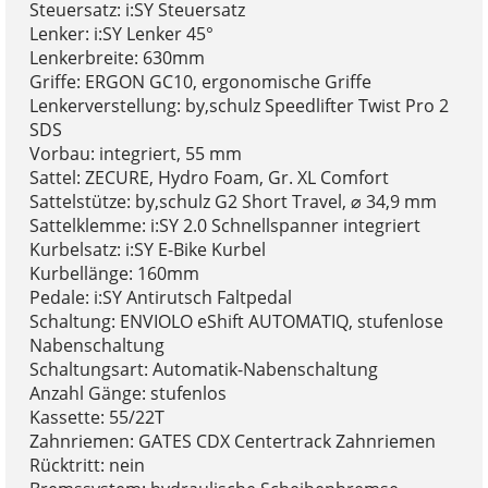
Steuersatz: i:SY Steuersatz
Lenker: i:SY Lenker 45°
Lenkerbreite: 630mm
Griffe: ERGON GC10, ergonomische Griffe
Lenkerverstellung: by,schulz Speedlifter Twist Pro 2
SDS
Vorbau: integriert, 55 mm
Sattel: ZECURE, Hydro Foam, Gr. XL Comfort
Sattelstütze: by,schulz G2 Short Travel, ⌀ 34,9 mm
Sattelklemme: i:SY 2.0 Schnellspanner integriert
Kurbelsatz: i:SY E-Bike Kurbel
Kurbellänge: 160mm
Pedale: i:SY Antirutsch Faltpedal
Schaltung: ENVIOLO eShift AUTOMATIQ, stufenlose
Nabenschaltung
Schaltungsart: Automatik-Nabenschaltung
Anzahl Gänge: stufenlos
Kassette: 55/22T
Zahnriemen: GATES CDX Centertrack Zahnriemen
Rücktritt: nein