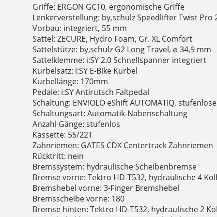
Griffe: ERGON GC10, ergonomische Griffe
Lenkerverstellung: by,schulz Speedlifter Twist Pro
Vorbau: integriert, 55 mm
Sattel: ZECURE, Hydro Foam, Gr. XL Comfort
Sattelstütze: by,schulz G2 Long Travel, ⌀ 34,9 mm
Sattelklemme: i:SY 2.0 Schnellspanner integriert
Kurbelsatz: i:SY E-Bike Kurbel
Kurbellänge: 170mm
Pedale: i:SY Antirutsch Faltpedal
Schaltung: ENVIOLO eShift AUTOMATIQ, stufenlos
Schaltungsart: Automatik-Nabenschaltung
Anzahl Gänge: stufenlos
Kassette: 55/22T
Zahnriemen: GATES CDX Centertrack Zahnriemen
Rücktritt: nein
Bremssystem: hydraulische Scheibenbremse
Bremse vorne: Tektro HD-T532, hydraulische 4 K
Bremshebel vorne: 3-Finger Bremshebel
Bremsscheibe vorne: 180
Bremse hinten: Tektro HD-T532, hydraulische 2 