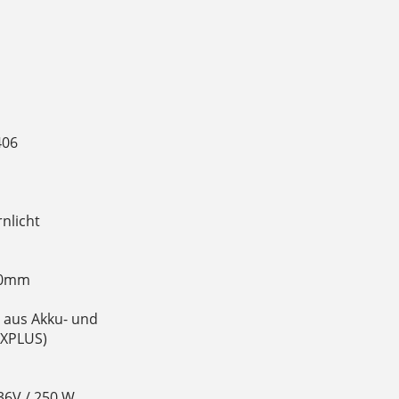
406
nlicht
 70mm
d aus Akku- und
 XPLUS)
36V / 250 W