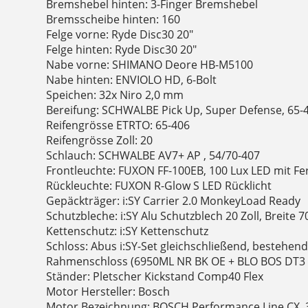
Bremshebel hinten: 3-Finger Bremshebel
Bremsscheibe hinten: 160
Felge vorne: Ryde Disc30 20"
Felge hinten: Ryde Disc30 20"
Nabe vorne: SHIMANO Deore HB-M5100
Nabe hinten: ENVIOLO HD, 6-Bolt
Speichen: 32x Niro 2,0 mm
Bereifung: SCHWALBE Pick Up, Super Defense, 65-
Reifengrösse ETRTO: 65-406
Reifengrösse Zoll: 20
Schlauch: SCHWALBE AV7+ AP , 54/70-407
Frontleuchte: FUXON FF-100EB, 100 Lux LED mit Fer
Rückleuchte: FUXON R-Glow S LED Rücklicht
Gepäckträger: i:SY Carrier 2.0 MonkeyLoad Ready
Schutzbleche: i:SY Alu Schutzblech 20 Zoll, Breite
Kettenschutz: i:SY Kettenschutz
Schloss: Abus i:SY-Set gleichschließend, bestehen
Rahmenschloss (6950ML NR BK OE + BLO BOS DT3
Ständer: Pletscher Kickstand Comp40 Flex
Motor Hersteller: Bosch
Motor Bezeichnung: BOSCH Performance Line CX, 