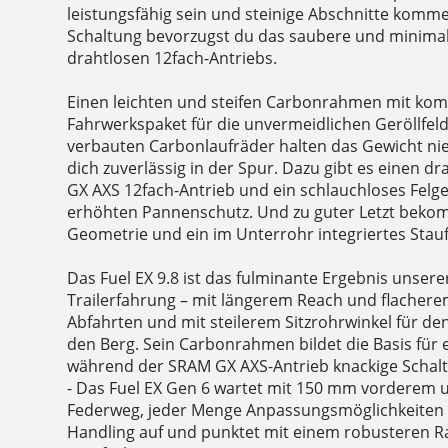
leistungsfähig sein und steinige Abschnitte komme
Schaltung bevorzugst du das saubere und minimal
drahtlosen 12fach-Antriebs.
Einen leichten und steifen Carbonrahmen mit ko
Fahrwerkspaket für die unvermeidlichen Geröllfel
verbauten Carbonlaufräder halten das Gewicht nied
dich zuverlässig in der Spur. Dazu gibt es einen 
GX AXS 12fach-Antrieb und ein schlauchloses Felge
erhöhten Pannenschutz. Und zu guter Letzt bekom
Geometrie und ein im Unterrohr integriertes Stau
Das Fuel EX 9.8 ist das fulminante Ergebnis unsere
Trailerfahrung – mit längerem Reach und flacherem
Abfahrten und mit steilerem Sitzrohrwinkel für den
den Berg. Sein Carbonrahmen bildet die Basis für 
während der SRAM GX AXS-Antrieb knackige Schalt
- Das Fuel EX Gen 6 wartet mit 150 mm vorderem
Federweg, jeder Menge Anpassungsmöglichkeiten 
Handling auf und punktet mit einem robusteren 