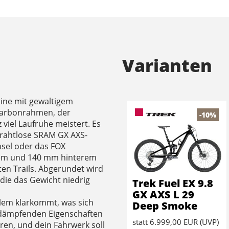
Varianten
hine mit gewaltigem
 Carbonrahmen, der
-10%
 viel Laufruhe meistert. Es
 drahtlose SRAM GX AXS-
sel oder das FOX
em und 140 mm hinterem
en Trails. Abgerundet wird
die das Gewicht niedrig
Trek Fuel EX 9.8
GX AXS L 29
allem klarkommt, was sich
Deep Smoke
nsdämpfenden Eigenschaften
statt
6.999,00 EUR
(
UVP
)
en, und dein Fahrwerk soll