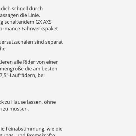
 dich schnell durch
assagen die Linie.
dig schaltendem GX AXS
rformance-Fahrwerkspaket
uersatzschalen sind separat
che
eren alle Rider von einer
mengröße die am besten
,5"-Laufrädern, bei
ck zu Hause lassen, ohne
en zu müssen.
die Feinabstimmung, wie die
gungs- und Bremskräfte