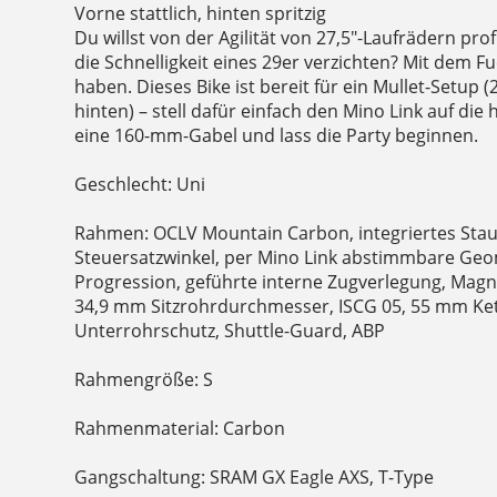
Vorne stattlich, hinten spritzig
Du willst von der Agilität von 27,5"-Laufrädern profi
die Schnelligkeit eines 29er verzichten? Mit dem F
haben. Dieses Bike ist bereit für ein Mullet-Setup (
hinten) – stell dafür einfach den Mino Link auf die
eine 160-mm-Gabel und lass die Party beginnen.
Geschlecht: Uni
Rahmen: OCLV Mountain Carbon, integriertes Stauf
Steuersatzwinkel, per Mino Link abstimmbare Geom
Progression, geführte interne Zugverlegung, Ma
34,9 mm Sitzrohrdurchmesser, ISCG 05, 55 mm Kett
Unterrohrschutz, Shuttle-Guard, ABP
Rahmengröße: S
Rahmenmaterial: Carbon
Gangschaltung: SRAM GX Eagle AXS, T-Type