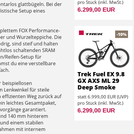
pro Stück (inkl. MwSt.)
ntarlos glattbügeln. Bei der
6.299,00 EUR
istische Setup eines
mplettem FOX Performance-
-10%
der und Wurzelteppiche. Die
rig, sind steif und halten
drahtlos schaltenden SRAM
n/Reifen-Setup für
mst du eine verstellbare
fach.
Trek Fuel EX 9.8
GX AXS ML 29
r beispiellosen
Deep Smoke
 Lenkwinkel für steile
 effizienten Weg zurück auf
statt
6.999,00 EUR
(
UVP
)
ein leichtes Gesamtpaket,
pro Stück (inkl. MwSt.)
vorgänge garantiert.
6.299,00 EUR
 und 140 mm hinterem
und einem stabilen
Rahmen mit internem