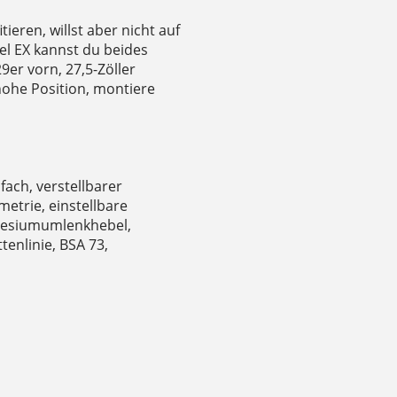
tieren, willst aber nicht auf
uel EX kannst du beides
29er vorn, 27,5-Zöller
 hohe Position, montiere
ach, verstellbarer
etrie, einstellbare
gnesiumumlenkhebel,
enlinie, BSA 73,