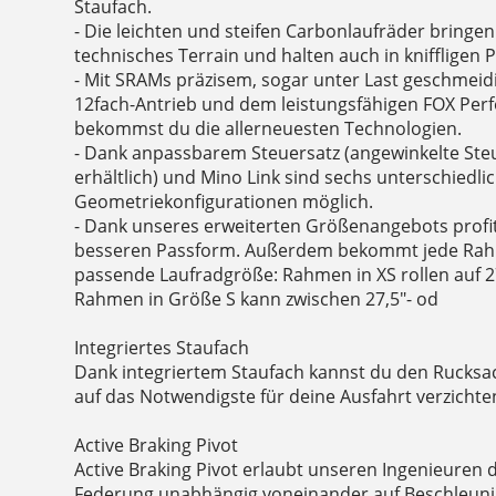
Staufach.
- Die leichten und steifen Carbonlaufräder bringen
technisches Terrain und halten auch in kniffligen P
- Mit SRAMs präzisem, sogar unter Last geschmei
12fach-Antrieb und dem leistungsfähigen FOX Pe
bekommst du die allerneuesten Technologien.
- Dank anpassbarem Steuersatz (angewinkelte Ste
erhältlich) und Mino Link sind sechs unterschiedli
Geometriekonfigurationen möglich.
- Dank unseres erweiterten Größenangebots profiti
besseren Passform. Außerdem bekommt jede Rah
passende Laufradgröße: Rahmen in XS rollen auf 27
Rahmen in Größe S kann zwischen 27,5"- od
Integriertes Staufach
Dank integriertem Staufach kannst du den Rucksa
auf das Notwendigste für deine Ausfahrt verzicht
Active Braking Pivot
Active Braking Pivot erlaubt unseren Ingenieuren 
Federung unabhängig voneinander auf Beschleuni