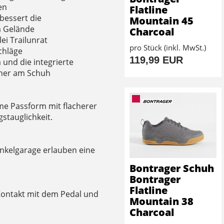
en
Flatline
bessert die
Mountain 45
m Gelände
Charcoal
ei Trailunrat
pro Stück (inkl. MwSt.)
chläge
119,99 EUR
 und die integrierte
icher am Schuh
me Passform mit flacherer
gstauglichkeit.
nkelgarage erlauben eine
Bontrager Schuh
Bontrager
Flatline
Kontakt mit dem Pedal und
Mountain 38
Charcoal