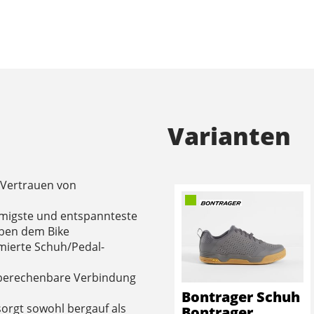
Varianten
 Vertrauen von
umigste und entspannteste
ben dem Bike
imierte Schuh/Pedal-
e, berechenbare Verbindung
Bontrager Schuh
sorgt sowohl bergauf als
Bontrager